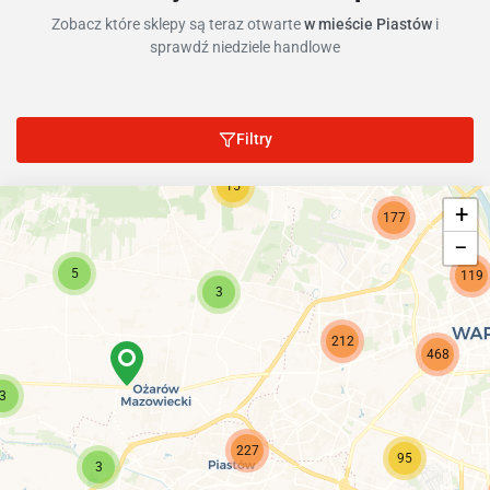
Zobacz które sklepy są teraz otwarte
w mieście Piastów
i
sprawdź niedziele handlowe
Filtry
15
+
177
−
5
119
3
212
468
3
227
95
3