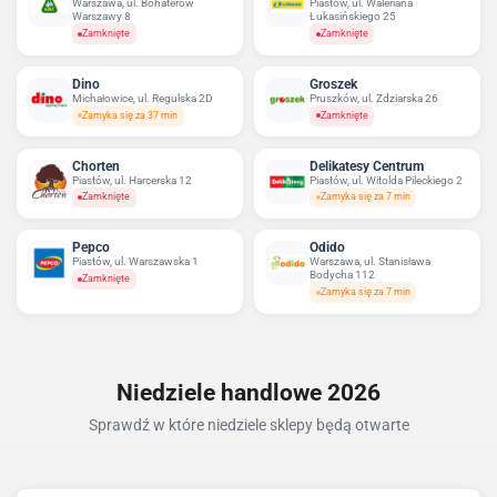
Warszawa, ul. Bohaterów
Piastów, ul. Waleriana
Warszawy 8
Łukasińskiego 25
Zamknięte
Zamknięte
Dino
Groszek
Michałowice, ul. Regulska 2D
Pruszków, ul. Zdziarska 26
Zamyka się za 37 min
Zamknięte
Chorten
Delikatesy Centrum
Piastów, ul. Harcerska 12
Piastów, ul. Witolda Pileckiego 2
Zamknięte
Zamyka się za 7 min
Pepco
Odido
Piastów, ul. Warszawska 1
Warszawa, ul. Stanisława
Bodycha 112
Zamknięte
Zamyka się za 7 min
Niedziele handlowe 2026
Sprawdź w które niedziele sklepy będą otwarte