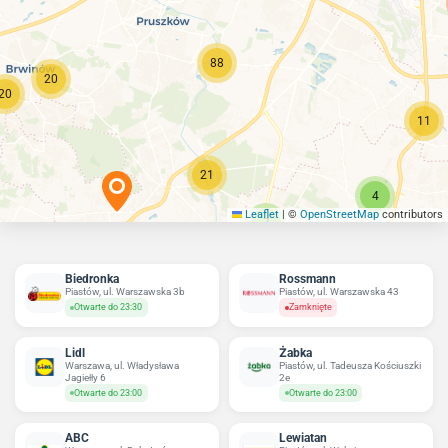
88
20
20
11
21
4
Leaflet
|
©
OpenStreetMap
contributors
7
Biedronka
Rossmann
Piastów, ul. Warszawska 3b
Piastów, ul. Warszawska 43
Otwarte do 23:30
Zamknięte
Lidl
Żabka
Warszawa, ul. Władysława
Piastów, ul. Tadeusza Kościuszki
Jagiełły 6
2e
Otwarte do 23:00
Otwarte do 23:00
ABC
Lewiatan