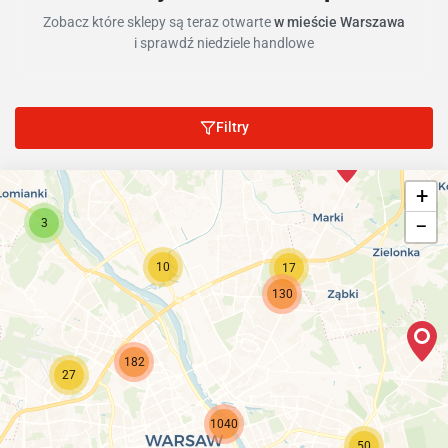
Zobacz które sklepy są teraz otwarte
w mieście Warszawa
i sprawdź niedziele handlowe
Filtry
+
−
3
10
17
130
182
27
1040
50