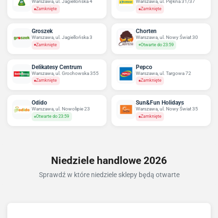
Warszawa, ul. Jagiellońska 4
Warszawa, ul. Piękna 31/37
Zamknięte
Zamknięte
Groszek
Chorten
Warszawa, ul. Jagiellońska 3
Warszawa, ul. Nowy Świat 30
Zamknięte
Otwarte do 23:59
Delikatesy Centrum
Pepco
Warszawa, ul. Grochowska 355
Warszawa, ul. Targowa 72
Zamknięte
Zamknięte
Odido
Sun&Fun Holidays
Warszawa, ul. Nowolipie 23
Warszawa, ul. Nowy Świat 35
Otwarte do 23:59
Zamknięte
Niedziele handlowe 2026
Sprawdź w które niedziele sklepy będą otwarte