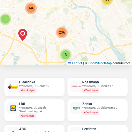
346
3
236
3
Leaflet
|
©
OpenStreetMap
contributors
Biedronka
Rossmann
Warszawa, ul. Dobra 42
Warszawa, ul. Tamka 17
Zamknięte
Zamknięte
Lidl
Żabka
Warszawa, ul. Józefa
Warszawa, ul. Elektryczna 2
Sierakowskiego 4
Zamknięte
Zamknięte
ABC
Lewiatan