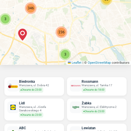
346
3
236
3
Leaflet
|
©
OpenStreetMap
contributors
Biedronka
Rossmann
Warszawa, ul. Dobra 42
Warszawa, ul. Tamka 17
Otwarte do 23:00
Otwarte do 18:00
Lidl
Żabka
Warszawa, ul. Józefa
Warszawa, ul. Elektryczna 2
Sierakowskiego 4
Otwarte do 23:00
Otwarte do 23:00
ABC
Lewiatan