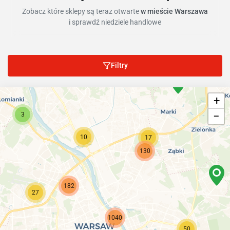
Zobacz które sklepy są teraz otwarte
w mieście Warszawa
i sprawdź niedziele handlowe
Filtry
+
−
3
10
17
130
182
27
1040
50