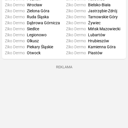
Ziko Dermo
Wrocław
Ziko Dermo
Bielsko-Biała
Ziko Dermo
Zielona Góra
Ziko Dermo
Jastrzębie-Zdrój
Ziko Dermo
Ruda Śląska
Ziko Dermo
Tarnowskie Góry
Ziko Dermo
Dąbrowa Górnicza
Ziko Dermo
Żywiec
Ziko Dermo
Siedlce
Ziko Dermo
Mińsk Mazowiecki
Ziko Dermo
Legionowo
Ziko Dermo
Lubartów
Ziko Dermo
Olkusz
Ziko Dermo
Hrubieszów
Ziko Dermo
Piekary Śląskie
Ziko Dermo
Kamienna Góra
Ziko Dermo
Otwock
Ziko Dermo
Piastów
REKLAMA