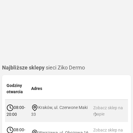
Najbliższe sklepy
sieci Ziko Dermo
Godziny
Adres
otwarcia
08:00-
Kraków, ul. Czerwone Maki
Zobacz sklep na
mapie
20:00
33
08:00-
Zobacz sklep na
Warszawa, ul. Obozowa 16