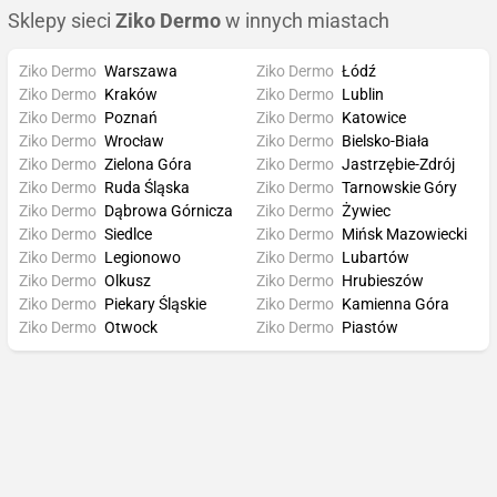
Sklepy sieci
Ziko Dermo
w innych miastach
Ziko Dermo
Warszawa
Ziko Dermo
Łódź
Ziko Dermo
Kraków
Ziko Dermo
Lublin
Ziko Dermo
Poznań
Ziko Dermo
Katowice
Ziko Dermo
Wrocław
Ziko Dermo
Bielsko-Biała
Ziko Dermo
Zielona Góra
Ziko Dermo
Jastrzębie-Zdrój
Ziko Dermo
Ruda Śląska
Ziko Dermo
Tarnowskie Góry
Ziko Dermo
Dąbrowa Górnicza
Ziko Dermo
Żywiec
Ziko Dermo
Siedlce
Ziko Dermo
Mińsk Mazowiecki
Ziko Dermo
Legionowo
Ziko Dermo
Lubartów
Ziko Dermo
Olkusz
Ziko Dermo
Hrubieszów
Ziko Dermo
Piekary Śląskie
Ziko Dermo
Kamienna Góra
Ziko Dermo
Otwock
Ziko Dermo
Piastów