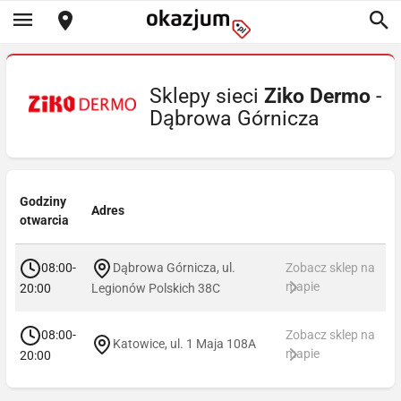
Sklepy sieci
Ziko Dermo
-
Dąbrowa Górnicza
Godziny
Adres
otwarcia
08:00-
Dąbrowa Górnicza, ul.
Zobacz sklep na
mapie
20:00
Legionów Polskich 38C
08:00-
Zobacz sklep na
Katowice, ul. 1 Maja 108A
mapie
20:00