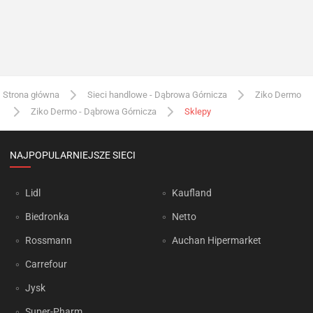
Strona główna
Sieci handlowe - Dąbrowa Górnicza
Ziko Dermo
Ziko Dermo - Dąbrowa Górnicza
Sklepy
NAJPOPULARNIEJSZE SIECI
Lidl
Kaufland
Biedronka
Netto
Rossmann
Auchan Hipermarket
Carrefour
Jysk
Super-Pharm