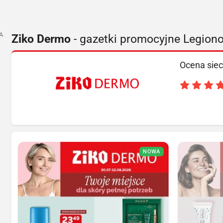
A
Ziko Dermo
- gazetki promocyjne Legion
Ocena siec
NOWA