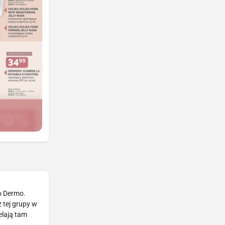
ko Dermo.
 tej grupy w
elają tam