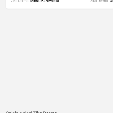
Ziko Dermo
Mińsk Mazowiecki
Ziko Dermo
O