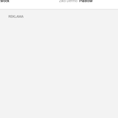
twock
Ziko Dermo
Piastów
REKLAMA