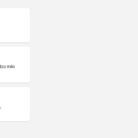
dzo miło
.