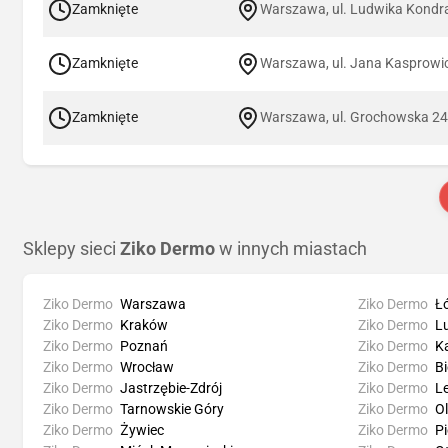
Zamknięte
Warszawa, ul. Ludwika Kondr
Zamknięte
Warszawa, ul. Jana Kasprowi
Zamknięte
Warszawa, ul. Grochowska 2
Sklepy sieci
Ziko Dermo
w innych miastach
Ziko Dermo
Warszawa
Ziko Dermo
Ł
Ziko Dermo
Kraków
Ziko Dermo
Lu
Ziko Dermo
Poznań
Ziko Dermo
K
Ziko Dermo
Wrocław
Ziko Dermo
Bi
Ziko Dermo
Jastrzębie-Zdrój
Ziko Dermo
L
Ziko Dermo
Tarnowskie Góry
Ziko Dermo
O
Ziko Dermo
Żywiec
Ziko Dermo
Pi