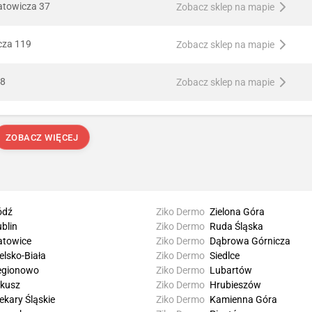
atowicza 37
Zobacz sklep na mapie
cza 119
Zobacz sklep na mapie
48
Zobacz sklep na mapie
ZOBACZ WIĘCEJ
ódź
Ziko Dermo
Zielona Góra
blin
Ziko Dermo
Ruda Śląska
atowice
Ziko Dermo
Dąbrowa Górnicza
elsko-Biała
Ziko Dermo
Siedlce
egionowo
Ziko Dermo
Lubartów
lkusz
Ziko Dermo
Hrubieszów
ekary Śląskie
Ziko Dermo
Kamienna Góra