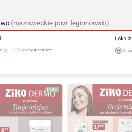
owo
(mazowieckie pow. legionowski)
i
Lokaliz
3.9 (8 głosów)
Oceń sieć
Zoba
NOWA