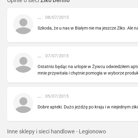
Opinie o sieci
Ziko Dermo
...
08/07/2015
Szkoda, że u nas w Białym nie ma jeszcze Ziko. Ale na
...
07/07/2015
Ostatnio będąc na urlopie w Żywcu odwiedziłem apte
mnie przywitała i chętnie pomogła w wyborze produkt
...
05/07/2015
Dobre apteki. Dużo jeżdżę po kraju i w niejednym zi
Inne sklepy i sieci handlowe - Legionowo