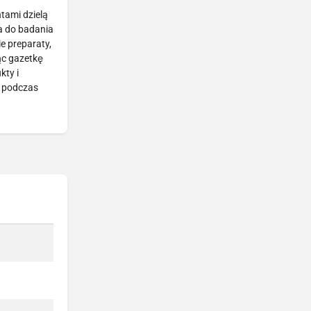
ntami dzielą
a do badania
e preparaty,
ąc gazetkę
kty i
, podczas