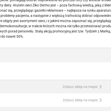
tyków: pomagają dobrać odpowiednie do potrzeb cery czy włosów środki
 diety. Atutem sieci Ziko Dermo jest – poza fachową wiedzą, jaką z klie
onać się, przeglądając gazetki reklamowe – najlepsza na rynku aparatur
 problemy pacjenta, a następnie z większą trafnością dobrać odpowiedni
 objęty jest asortyment sieci, i z jakimi można zapoznać się, przeglądaj
rmokonsultacje, w trakcie których można nie tylko przetestować produ
wych porad personelu. Stałą akcją promocyjną jest tzw. Tydzień z Marką
i do nawet 50%.
Zobacz sklep na mapie
Zobacz sklep na mapie