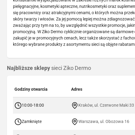
konsultantki wyspecjalizowane w zakresie różnych marek kosme
pielęgnacyjne, kosmetyki apteczne, nutrikosmetyki oraz suplementy
się pracownicy oraz atrakcyjnymi cenami, o których można przek
skóry twarzy i włosów. Za jej pomocą lepiej można zdiagnozować
zważając przy tym na to, by uwzględnić wszystkie promocje, jakimi
promocyjną. W Ziko Dermo cyklicznie organizowane są darmowe de
zakupić je w promocyjnych cenach, lecz także skorzystać z facho
którego wybrane produkty z asortymentu sieci są objęte rabatam
Najbliższe sklepy
sieci Ziko Dermo
Godziny otwarcia
Adres
10:00-18:00
Kraków, ul. Czerwone Maki 33
Zamknięte
Warszawa, ul. Obozowa 16