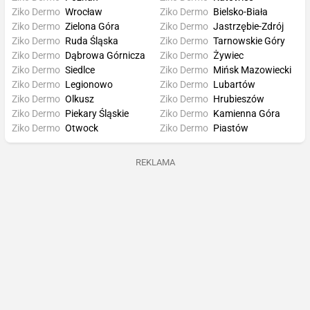
Ziko Dermo
Wrocław
Ziko Dermo
Bielsko-Biała
Ziko Dermo
Zielona Góra
Ziko Dermo
Jastrzębie-Zdrój
Ziko Dermo
Ruda Śląska
Ziko Dermo
Tarnowskie Góry
Ziko Dermo
Dąbrowa Górnicza
Ziko Dermo
Żywiec
Ziko Dermo
Siedlce
Ziko Dermo
Mińsk Mazowiecki
Ziko Dermo
Legionowo
Ziko Dermo
Lubartów
Ziko Dermo
Olkusz
Ziko Dermo
Hrubieszów
Ziko Dermo
Piekary Śląskie
Ziko Dermo
Kamienna Góra
Ziko Dermo
Otwock
Ziko Dermo
Piastów
REKLAMA