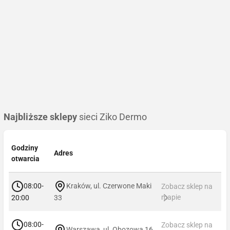
Najbliższe sklepy
sieci Ziko Dermo
Godziny
Adres
otwarcia
08:00-
Kraków, ul. Czerwone Maki
Zobacz sklep na
mapie
20:00
33
08:00-
Zobacz sklep na
Warszawa, ul. Obozowa 16