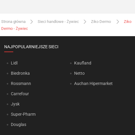
Strona główna
Sieci handlowe - Żywiec
Ziko Dermo
Ziko
Dermo - Żywiec
NAJPOPULARNIEJSZE SIECI
Lidl
Kaufland
Biedronka
Netto
Rossmann
Auchan Hipermarket
Carrefour
Jysk
Super-Pharm
Douglas