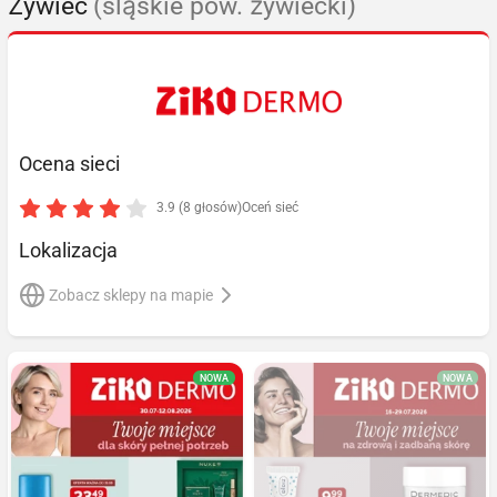
Żywiec
(śląskie pow. żywiecki)
Ocena sieci
3.9 (8 głosów)
Oceń sieć
Lokalizacja
Zobacz sklepy na mapie
NOWA
NOWA