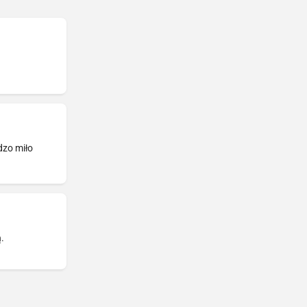
dzo miło
.