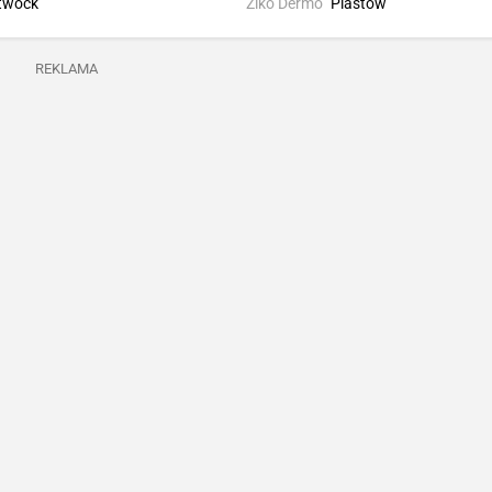
twock
Ziko Dermo
Piastów
REKLAMA