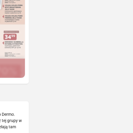
ko Dermo.
 tej grupy w
elają tam