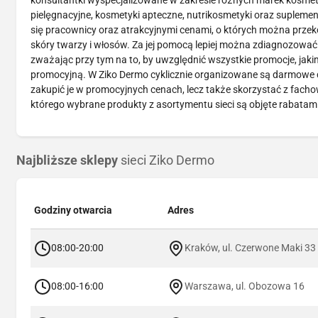
konsultantki wyspecjalizowane w zakresie różnych marek kosme
pielęgnacyjne, kosmetyki apteczne, nutrikosmetyki oraz suplementy
się pracownicy oraz atrakcyjnymi cenami, o których można przek
skóry twarzy i włosów. Za jej pomocą lepiej można zdiagnozować
zważając przy tym na to, by uwzględnić wszystkie promocje, jakimi
promocyjną. W Ziko Dermo cyklicznie organizowane są darmowe de
zakupić je w promocyjnych cenach, lecz także skorzystać z facho
którego wybrane produkty z asortymentu sieci są objęte rabatam
Najbliższe sklepy
sieci Ziko Dermo
Godziny otwarcia
Adres
08:00-20:00
Kraków, ul. Czerwone Maki 33
08:00-16:00
Warszawa, ul. Obozowa 16