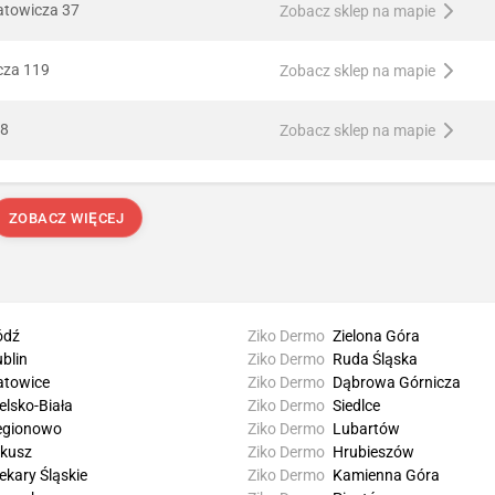
atowicza 37
Zobacz sklep na mapie
cza 119
Zobacz sklep na mapie
48
Zobacz sklep na mapie
ZOBACZ WIĘCEJ
ódź
Ziko Dermo
Zielona Góra
blin
Ziko Dermo
Ruda Śląska
atowice
Ziko Dermo
Dąbrowa Górnicza
elsko-Biała
Ziko Dermo
Siedlce
egionowo
Ziko Dermo
Lubartów
lkusz
Ziko Dermo
Hrubieszów
ekary Śląskie
Ziko Dermo
Kamienna Góra