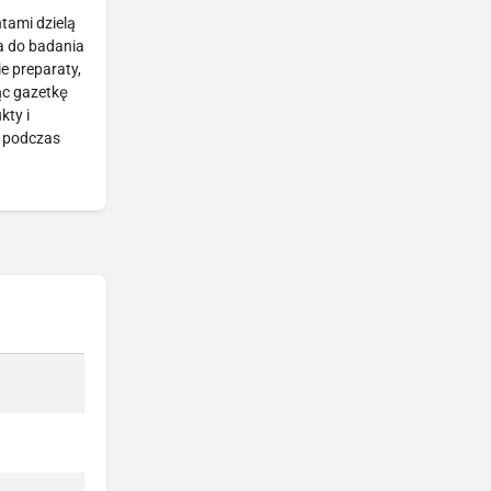
ntami dzielą
a do badania
e preparaty,
ąc gazetkę
kty i
, podczas