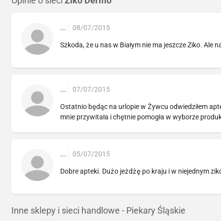
Opinie o sieci
Ziko Dermo
...
08/07/2015
Szkoda, że u nas w Białym nie ma jeszcze Ziko. Ale na
...
07/07/2015
Ostatnio będąc na urlopie w Żywcu odwiedziłem apte
mnie przywitała i chętnie pomogła w wyborze produkt
...
05/07/2015
Dobre apteki. Dużo jeżdżę po kraju i w niejednym zi
Inne sklepy i sieci handlowe - Piekary Śląskie