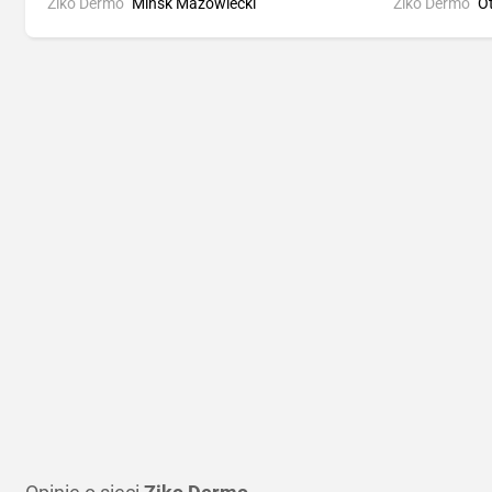
Ziko Dermo
Mińsk Mazowiecki
Ziko Dermo
O