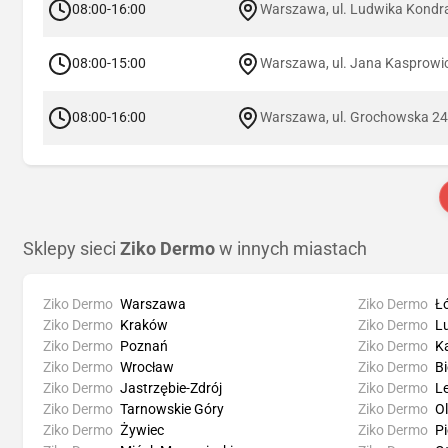
08:00-16:00
Warszawa, ul. Ludwika Kondr
08:00-15:00
Warszawa, ul. Jana Kasprowi
08:00-16:00
Warszawa, ul. Grochowska 2
Sklepy sieci
Ziko Dermo
w innych miastach
Ziko Dermo
Warszawa
Ziko Dermo
Ł
Ziko Dermo
Kraków
Ziko Dermo
Lu
Ziko Dermo
Poznań
Ziko Dermo
K
Ziko Dermo
Wrocław
Ziko Dermo
Bi
Ziko Dermo
Jastrzębie-Zdrój
Ziko Dermo
L
Ziko Dermo
Tarnowskie Góry
Ziko Dermo
O
Ziko Dermo
Żywiec
Ziko Dermo
Pi