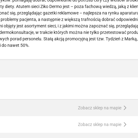
tyków: pomagają dobrać odpowiednie do potrzeb cery czy włosów środki
 diety. Atutem sieci Ziko Dermo jest – poza fachową wiedzą, jaką z klie
onać się, przeglądając gazetki reklamowe – najlepsza na rynku aparatur
 problemy pacjenta, a następnie z większą trafnością dobrać odpowiedni
 objęty jest asortyment sieci, i z jakimi można zapoznać się, przeglądaj
rmokonsultacje, w trakcie których można nie tylko przetestować produ
wych porad personelu. Stałą akcją promocyjną jest tzw. Tydzień z Marką
i do nawet 50%.
Zobacz sklep na mapie
Zobacz sklep na mapie