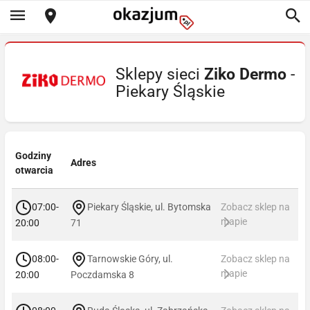
Sklepy sieci
Ziko Dermo
-
Piekary Śląskie
Godziny
Adres
otwarcia
07:00-
Piekary Śląskie, ul. Bytomska
Zobacz sklep na
mapie
20:00
71
08:00-
Tarnowskie Góry, ul.
Zobacz sklep na
mapie
20:00
Poczdamska 8