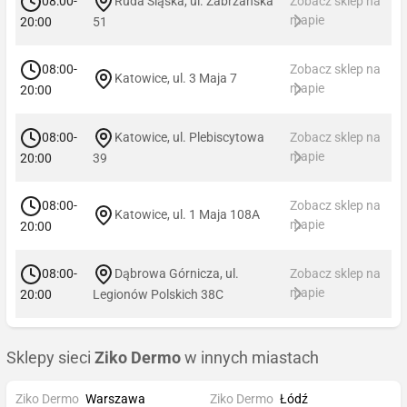
08:00-
Ruda Śląska, ul. Zabrzańska
Zobacz sklep na
mapie
20:00
51
08:00-
Zobacz sklep na
Katowice, ul. 3 Maja 7
mapie
20:00
08:00-
Katowice, ul. Plebiscytowa
Zobacz sklep na
mapie
20:00
39
08:00-
Zobacz sklep na
Katowice, ul. 1 Maja 108A
mapie
20:00
08:00-
Dąbrowa Górnicza, ul.
Zobacz sklep na
mapie
20:00
Legionów Polskich 38C
Sklepy sieci
Ziko Dermo
w innych miastach
Ziko Dermo
Warszawa
Ziko Dermo
Łódź