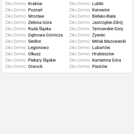
Ziko Dermo
Kraków
Ziko Dermo
Lublin
Ziko Dermo
Poznań
Ziko Dermo
Katowice
Ziko Dermo
Wrocław
Ziko Dermo
Bielsko-Biała
Ziko Dermo
Zielona Góra
Ziko Dermo
Jastrzębie-Zdrój
Ziko Dermo
Ruda Śląska
Ziko Dermo
Tarnowskie Góry
Ziko Dermo
Dąbrowa Górnicza
Ziko Dermo
Żywiec
Ziko Dermo
Siedlce
Ziko Dermo
Mińsk Mazowiecki
Ziko Dermo
Legionowo
Ziko Dermo
Lubartów
Ziko Dermo
Olkusz
Ziko Dermo
Hrubieszów
Ziko Dermo
Piekary Śląskie
Ziko Dermo
Kamienna Góra
Ziko Dermo
Otwock
Ziko Dermo
Piastów