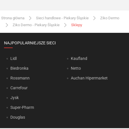
Strona główna
Sieci handlowe - Piekary Śląskie
Ziko Dermo
Ziko Dermo - Piekary Śląskie
Sklepy
NAJPOPULARNIEJSZE SIECI
Lidl
Kaufland
Biedronka
Netto
Rossmann
Auchan Hipermarket
Carrefour
Jysk
Super-Pharm
Douglas