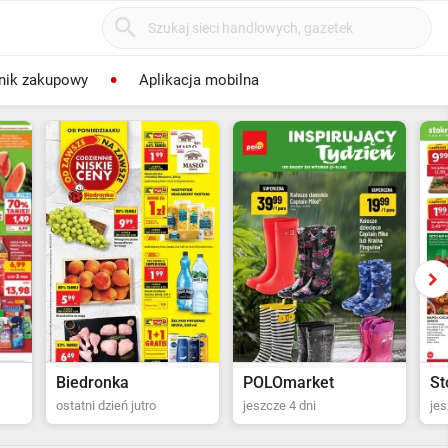
nik zakupowy
Aplikacja mobilna
POLOmarket
Stokrotka Supermarket
Bi
jeszcze 4 dni
jeszcze 5 dni
za 