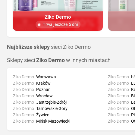
Ziko Dermo
Trwa jeszcze 5 dni
Najbliższe sklepy
sieci Ziko Dermo
Sklepy sieci
Ziko Dermo
w innych miastach
Ziko Dermo
Warszawa
Ziko Dermo
Ł
Ziko Dermo
Kraków
Ziko Dermo
Lu
Ziko Dermo
Poznań
Ziko Dermo
K
Ziko Dermo
Wrocław
Ziko Dermo
Bi
Ziko Dermo
Jastrzębie-Zdrój
Ziko Dermo
L
Ziko Dermo
Tarnowskie Góry
Ziko Dermo
O
Ziko Dermo
Żywiec
Ziko Dermo
Pi
Ziko Dermo
Mińsk Mazowiecki
Ziko Dermo
O