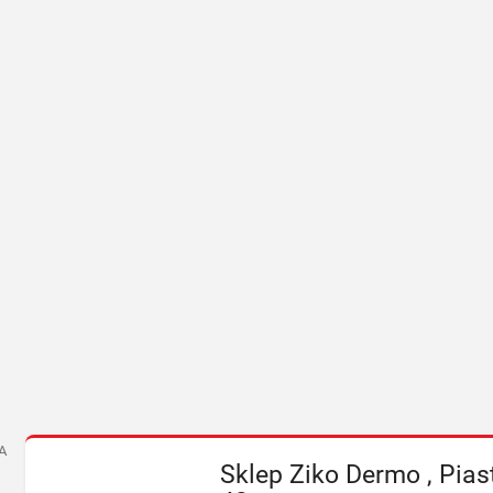
A
Sklep Ziko Dermo , Pia