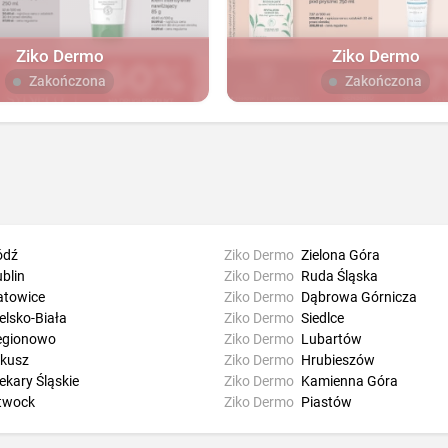
Ziko Dermo
Ziko Dermo
Zakończona
Zakończona
ódź
Ziko Dermo
Zielona Góra
blin
Ziko Dermo
Ruda Śląska
atowice
Ziko Dermo
Dąbrowa Górnicza
elsko-Biała
Ziko Dermo
Siedlce
egionowo
Ziko Dermo
Lubartów
lkusz
Ziko Dermo
Hrubieszów
ekary Śląskie
Ziko Dermo
Kamienna Góra
twock
Ziko Dermo
Piastów